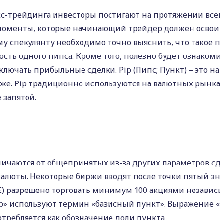
екс-трейдинга инвесторы постигают на протяжении вс
 моменты, которые начинающий трейдер должен освоит
му спекулянту необходимо точно выяснить, что такое п
сть одного пипса. Кроме того, полезно будет ознаком
ключать прибыльные сделки. Pip (Пипс; Пункт) – это
же. Pip традиционно используются на валютных рынка
 запятой.
личаются от общепринятых из-за других параметров с
валюты. Некоторые биржи вводят после точки пятый зн
) разрешено торговать минимум 100 акциями независ
ip» используют термин «базисный пункт». Выражение 
ортребляется как обозначение доли пункта.