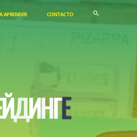
A APRENDER
CONTACTO
Е
Й
Д
И
Н
Г
Е