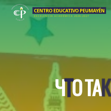
Saltar
CENTRO EDUCATIVO PEUMAYÉN
al
EXCELENCIA ACADÉMICA 2026-2027
contenido
Ч
Т
Т
О
Т
А
К