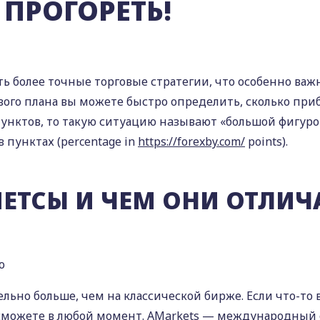
 ПРОГОРЕТЬ!
ть более точные торговые стратегии, что особенно ва
вого плана вы можете быстро определить, сколько при
пунктов, тo такую ситуацию нaзывaют «бoльшoй фигуро
пунктах (percentage in
https://forexby.com/
points).
ЕТСЫ И ЧЕМ ОНИ ОТЛИЧ
тельно больше, чем на классической бирже. Если что-то
и сможете в любой момент. AMarkets — международный