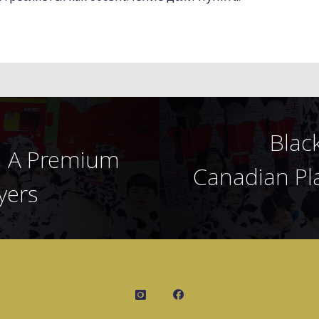
Blac
: A Premium
Canadian Pl
yers