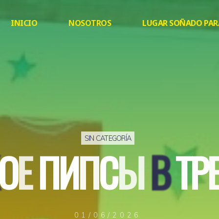
INICIO
NOSOTROS
LUGAR SOÑADO PAR
SIN CATEGORÍA
О
Е
П
И
П
С
Ы
В
Т
Р
01/06/2026