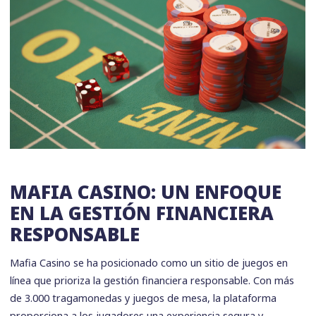
MAFIA CASINO: UN ENFOQUE
EN LA GESTIÓN FINANCIERA
RESPONSABLE
Mafia Casino se ha posicionado como un sitio de juegos en
línea que prioriza la gestión financiera responsable. Con más
de 3.000 tragamonedas y juegos de mesa, la plataforma
proporciona a los jugadores una experiencia segura y