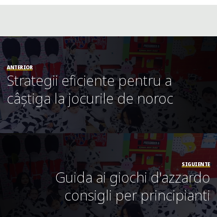
ANTERIOR
Strategii eficiente pentru a
câștiga la jocurile de noroc
SIGUIENTE
Guida ai giochi d'azzardo
consigli per principianti