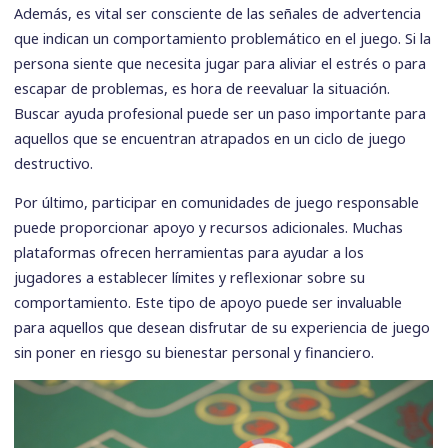
Además, es vital ser consciente de las señales de advertencia
que indican un comportamiento problemático en el juego. Si la
persona siente que necesita jugar para aliviar el estrés o para
escapar de problemas, es hora de reevaluar la situación.
Buscar ayuda profesional puede ser un paso importante para
aquellos que se encuentran atrapados en un ciclo de juego
destructivo.
Por último, participar en comunidades de juego responsable
puede proporcionar apoyo y recursos adicionales. Muchas
plataformas ofrecen herramientas para ayudar a los
jugadores a establecer límites y reflexionar sobre su
comportamiento. Este tipo de apoyo puede ser invaluable
para aquellos que desean disfrutar de su experiencia de juego
sin poner en riesgo su bienestar personal y financiero.