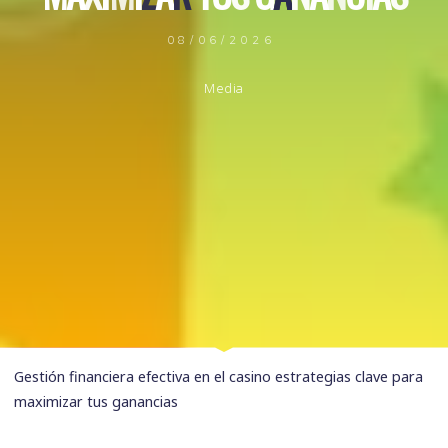
08/06/2026
Media
Gestión financiera efectiva en el casino estrategias clave para
maximizar tus ganancias