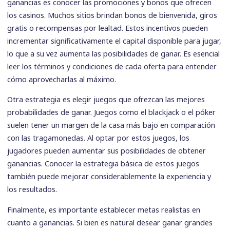
ganancias es conocer las promociones y bonos que ofrecen
los casinos. Muchos sitios brindan bonos de bienvenida, giros
gratis o recompensas por lealtad. Estos incentivos pueden
incrementar significativamente el capital disponible para jugar,
lo que a su vez aumenta las posibilidades de ganar. Es esencial
leer los términos y condiciones de cada oferta para entender
cómo aprovecharlas al máximo.
Otra estrategia es elegir juegos que ofrezcan las mejores
probabilidades de ganar. Juegos como el blackjack o el póker
suelen tener un margen de la casa más bajo en comparación
con las tragamonedas. Al optar por estos juegos, los
jugadores pueden aumentar sus posibilidades de obtener
ganancias. Conocer la estrategia básica de estos juegos
también puede mejorar considerablemente la experiencia y
los resultados.
Finalmente, es importante establecer metas realistas en
cuanto a ganancias. Si bien es natural desear ganar grandes