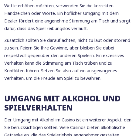
Wette erhöhen möchten, verwenden Sie die korrekten
Handzeichen oder Worte. Ein höflicher Umgang mit dem
Dealer fördert eine angenehme Stimmung am Tisch und sorgt
dafür, dass das Spiel reibungslos verläuft.
Zusätzlich sollten Sie darauf achten, nicht zu laut oder störend
zu sein. Feiern Sie Ihre Gewinne, aber bleiben Sie dabei
respektvoll gegenüber den anderen Spielern. Ein exzessives
Verhalten kann die Stimmung am Tisch trüben und zu
Konflikten führen. Setzen Sie also auf ein ausgewogenes
Verhalten, um die Freude am Spiel zu bewahren.
UMGANG MIT ALKOHOL UND
SPIELVERHALTEN
Der Umgang mit Alkohol im Casino ist ein weiterer Aspekt, den
Sie berücksichtigen sollten. Viele Casinos bieten alkoholische
Getränke an, die das Spielerlebnis angenehmer gestalten