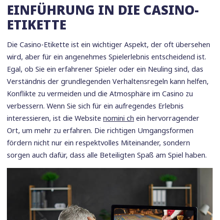
EINFÜHRUNG IN DIE CASINO-
ETIKETTE
Die Casino-Etikette ist ein wichtiger Aspekt, der oft übersehen
wird, aber für ein angenehmes Spielerlebnis entscheidend ist.
Egal, ob Sie ein erfahrener Spieler oder ein Neuling sind, das
Verständnis der grundlegenden Verhaltensregeln kann helfen,
Konflikte zu vermeiden und die Atmosphäre im Casino zu
verbessern. Wenn Sie sich für ein aufregendes Erlebnis
interessieren, ist die Website
nomini ch
ein hervorragender
Ort, um mehr zu erfahren. Die richtigen Umgangsformen
fördern nicht nur ein respektvolles Miteinander, sondern
sorgen auch dafür, dass alle Beteiligten Spaß am Spiel haben.