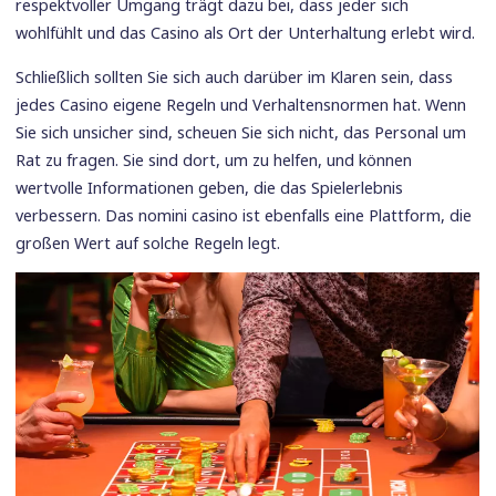
respektvoller Umgang trägt dazu bei, dass jeder sich
wohlfühlt und das Casino als Ort der Unterhaltung erlebt wird.
Schließlich sollten Sie sich auch darüber im Klaren sein, dass
jedes Casino eigene Regeln und Verhaltensnormen hat. Wenn
Sie sich unsicher sind, scheuen Sie sich nicht, das Personal um
Rat zu fragen. Sie sind dort, um zu helfen, und können
wertvolle Informationen geben, die das Spielerlebnis
verbessern. Das nomini casino ist ebenfalls eine Plattform, die
großen Wert auf solche Regeln legt.