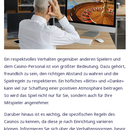
Ein respektvolles Verhalten gegenüber anderen Spielern und
dem Casino-Personal ist von größter Bedeutung. Dazu gehört,
freundlich zu sein, den richtigen Abstand zu wahren und die
Spielregeln zu respektieren. Ein höfliches «Bitte» und «Danke»
kann viel zur Schaffung einer positiven Atmosphäre beitragen.
So wird das Spiel nicht nur für Sie, sondern auch für Ihre
Mitspieler angenehmer.
Darüber hinaus ist es wichtig, die spezifischen Regeln des
Casinos zu kennen, da diese je nach Einrichtung variieren
können. Informieren Sie sich über die Verhaltensnormen, bevor