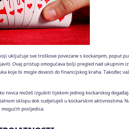
 koji uključuje sve troškove povezane s kockanjem, poput put
javiti. Ovaj pristup omogućava bolji pregled nad ukupnim iz
a koje bi mogle dovesti do financijskog kraha. Također, važ
iko novca možeš izgubiti tijekom jednog kockarskog događaja.
ntalnom sklopu dok sudjeluješ u kockarskim aktivnostima. Na 
i mogućih posljedica.