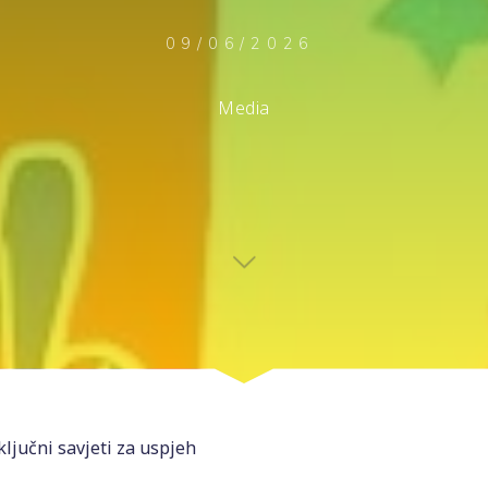
09/06/2026
Media
ljučni savjeti za uspjeh