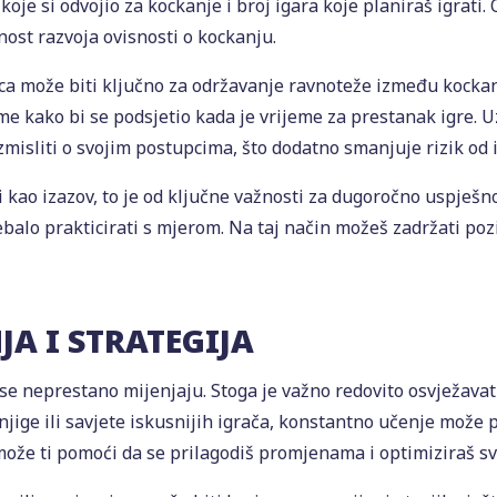
 koje si odvojio za kockanje i broj igara koje planiraš igrat
nost razvoja ovisnosti o kockanju.
a može biti ključno za održavanje ravnoteže između kockanj
arme kako bi se podsjetio kada je vrijeme za prestanak igre.
azmisliti o svojim postupcima, što dodatno smanjuje rizik od
 kao izazov, to je od ključne važnosti za dugoročno uspješno
rebalo prakticirati s mjerom. Na taj način možeš zadržati pozi
A I STRATEGIJA
e se neprestano mijenjaju. Stoga je važno redovito osvježavat
knjige ili savjete iskusnijih igrača, konstantno učenje može 
ože ti pomoći da se prilagodiš promjenama i optimiziraš sv