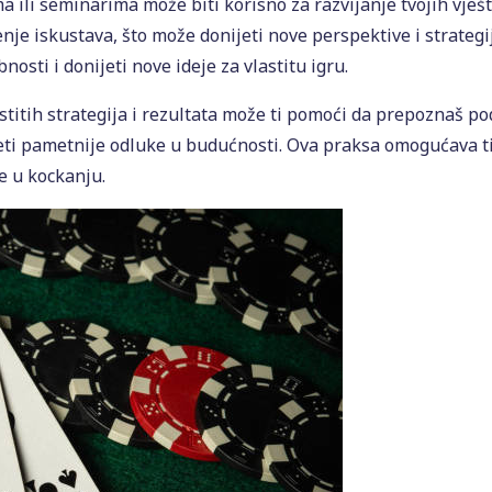
a ili seminarima može biti korisno za razvijanje tvojih vješ
enje iskustava, što može donijeti nove perspektive i strategi
nosti i donijeti nove ideje za vlastitu igru.
stitih strategija i rezultata može ti pomoći da prepoznaš po
eti pametnije odluke u budućnosti. Ova praksa omogućava ti
e u kockanju.