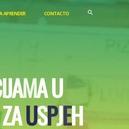
A APRENDER
CONTACTO
C
I
J
A
M
A
U
Z
A
U
S
P
J
E
H