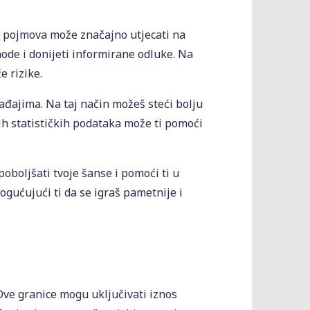
ih pojmova može značajno utjecati na
hode i donijeti informirane odluke. Na
e rizike.
ađajima. Na taj način možeš steći bolju
vih statističkih podataka može ti pomoći
oboljšati tvoje šanse i pomoći ti u
ogućujući ti da se igraš pametnije i
Ove granice mogu uključivati iznos