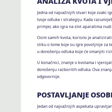
ANALIZA KVOTA I V
Jedna od najvažnijih stvari koje svaki i
tvoje odluke i strategiju. Kada razumije
primjer, ako igra na slot aparatima nudi 
Osim samih kvota, korisno je analizirat
sliku o tome koje su igre povoljnije za 
u donošenju odluka koje će smanjiti rizi
U konačnici, znanje o kvotama i vjerojat
donošenju razboritih odluka. Ova znanja 
odgovornije.
POSTAVLJANJE OSO
Jedan od najvažnijih aspekata upravljan