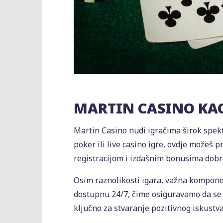
MARTIN CASINO KA
Martin Casino nudi igračima širok spekta
poker ili live casino igre, ovdje možeš
registracijom i izdašnim bonusima dobrod
Osim raznolikosti igara, važna kompone
dostupnu 24/7, čime osiguravamo da se u
ključno za stvaranje pozitivnog iskustv