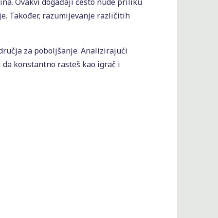
tina. Ovakvi događaji često nude priliku
je. Također, razumijevanje različitih
dručja za poboljšanje. Analizirajući
 da konstantno rasteš kao igrač i