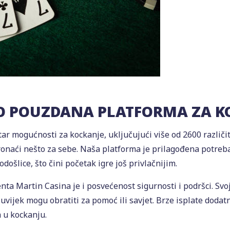
O POUZDANA PLATFORMA ZA K
r mogućnosti za kockanje, uključujući više od 2600 različit
 pronaći nešto za sebe. Naša platforma je prilagođena potre
ošlice, što čini početak igre još privlačnijim.
nta Martin Casina je i posvećenost sigurnosti i podršci. S
vijek mogu obratiti za pomoć ili savjet. Brze isplate dodatn
a u kockanju.