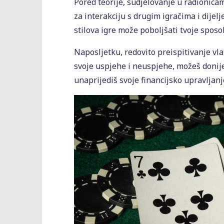
Pored teorije, sudjelovanje u radionicam
za interakciju s drugim igračima i dijelj
stilova igre može poboljšati tvoje sposob
Naposljetku, redovito preispitivanje vla
svoje uspjehe i neuspjehe, možeš donij
unaprijediš svoje financijsko upravljanj