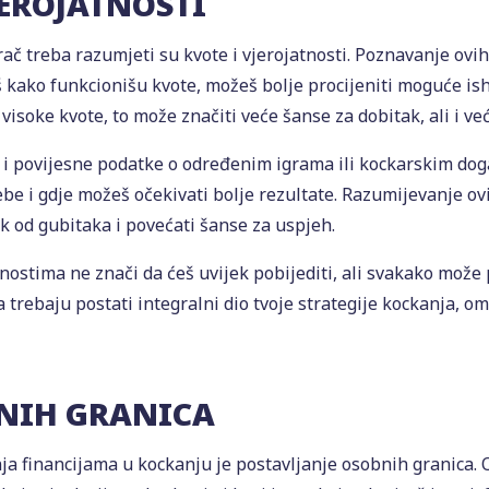
JEROJATNOSTI
grač treba razumjeti su kvote i vjerojatnosti. Poznavanje ov
š kako funkcionišu kvote, možeš bolje procijeniti moguće is
visoke kvote, to može značiti veće šanse za dobitak, ali i već
i i povijesne podatke o određenim igrama ili kockarskim dog
tebe i gdje možeš očekivati bolje rezultate. Razumijevanje o
k od gubitaka i povećati šanse za uspjeh.
nostima ne znači da ćeš uvijek pobijediti, ali svakako može p
trebaju postati integralni dio tvoje strategije kockanja, om
BNIH GRANICA
ja financijama u kockanju je postavljanje osobnih granica. 