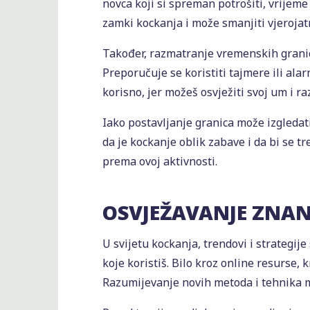
novca koji si spreman potrošiti, vrijeme
zamki kockanja i može smanjiti vjerojat
Također, razmatranje vremenskih granic
Preporučuje se koristiti tajmere ili al
korisno, jer možeš osvježiti svoj um i r
Iako postavljanje granica može izgledati
da je kockanje oblik zabave i da bi se t
prema ovoj aktivnosti.
OSVJEŽAVANJE ZNANJ
U svijetu kockanja, trendovi i strategij
koje koristiš. Bilo kroz online resurse, 
Razumijevanje novih metoda i tehnika m