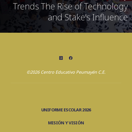
Trends The Rise of Technology
and Stake's Influence
©2026 Centro Educativo Peumayén C.E.
UNIFORME ESCOLAR 2026
MISIÓN Y VISIÓN