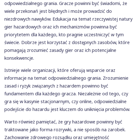
odpowiedzialnego grania. Gracze powinni być świadomi, że
wiele przekonań jest błędnych i może prowadzić do
niezdrowych nawyków. Edukacja na temat rzeczywistej natury
gier hazardowych oraz ich mechanizmów powinna być
priorytetem dla każdego, kto pragnie uczestniczyć w tym
świecie. Dobrze jest korzystać z dostępnych zasobów, które
pomagają zrozumieć zasady gier oraz ich potencjalne
konsekwencje.
Istnieje wiele organizacji, które oferują wsparcie oraz
informacje na temat odpowiedzialnego grania. Zrozumienie
zasad i ryzyk związanych z hazardem powinno być
fundamentem dla każdego gracza. Niezależnie od tego, czy
gra się w kasynie stacjonarnym, czy online, odpowiedzialne
podejście do hazardu jest kluczem do uniknięcia problemów.
Warto również pamiętać, że gry hazardowe powinny być
traktowane jako forma rozrywki, a nie sposób na zarobek.
Zachowanie zdrowego rozsądku oraz umiejętność