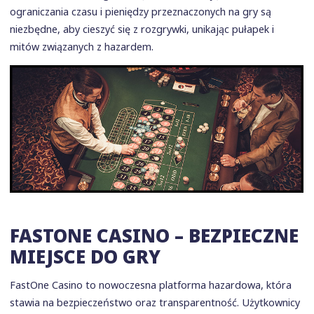
ograniczania czasu i pieniędzy przeznaczonych na gry są
niezbędne, aby cieszyć się z rozgrywki, unikając pułapek i
mitów związanych z hazardem.
FASTONE CASINO – BEZPIECZNE
MIEJSCE DO GRY
FastOne Casino to nowoczesna platforma hazardowa, która
stawia na bezpieczeństwo oraz transparentność. Użytkownicy