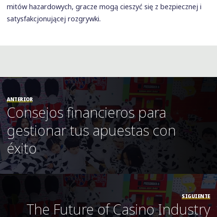
mitów hazardowych, gracze mogą cieszyć się z bezpiecznej i
satysfakcjonującej rozgrywki.
ANTERIOR
Consejos financieros para
gestionar tus apuestas con
éxito
SIGUIENTE
The Future of Casino Industry