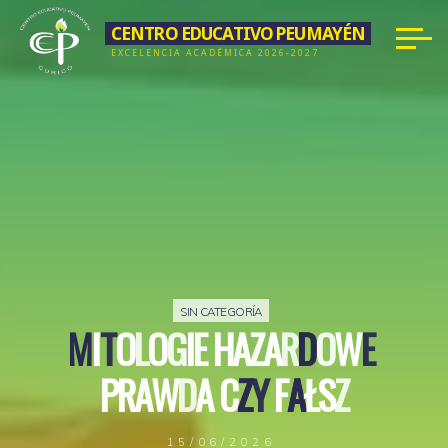
Saltar
CENTRO EDUCATIVO PEUMAYÉN
al
EXCELENCIA ACADÉMICA 2026-2027
contenido
SIN CATEGORÍA
M
I
T
O
L
O
G
I
E
H
A
Z
A
R
D
D
O
W
E
P
R
A
W
D
A
C
Z
Z
Y
F
A
A
Ł
S
Z
15/06/2026