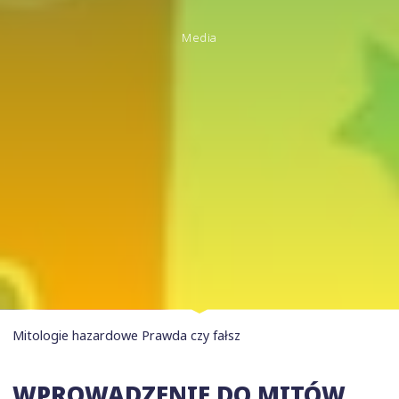
Media
Mitologie hazardowe Prawda czy fałsz
WPROWADZENIE DO MITÓW