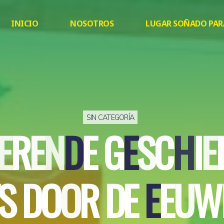
INICIO
NOSOTROS
LUGAR SOÑADO PAR
SIN CATEGORÍA
E
R
E
N
D
E
G
E
E
S
C
H
I
E
S
D
O
O
R
D
E
E
E
U
W