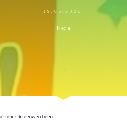
19/06/2026
Media
no's door de eeuwen heen