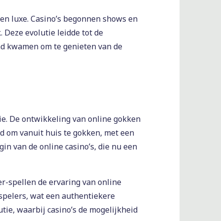
t en luxe. Casino’s begonnen shows en
 Deze evolutie leidde tot de
tad kwamen om te genieten van de
ie. De ontwikkeling van online gokken
d om vanuit huis te gokken, met een
in van de online casino’s, die nu een
-spellen de ervaring van online
spelers, wat een authentiekere
utie, waarbij casino’s de mogelijkheid