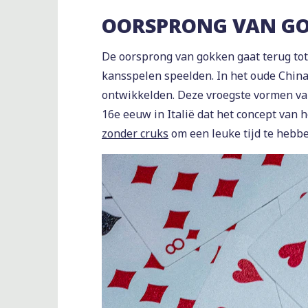
OORSPRONG VAN GOK
De oorsprong van gokken gaat terug tot
kansspelen speelden. In het oude China
ontwikkelden. Deze vroegste vormen va
16e eeuw in Italië dat het concept van
zonder cruks
om een leuke tijd te hebbe