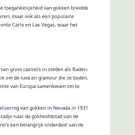
De toegankelijkheid van gokken breidde
geren, maar ook als een populaire
 Monte Carlo en Las Vegas, waar het
van grote casino’s in steden als Baden-
k om de luxe en glamour die ze boden.
e elite van Europa samenkwam om te
alisering van gokken in Nevada in 1931
nstadje naar de gokhoofdstad van de
no’s een belangrijk onderdeel van de