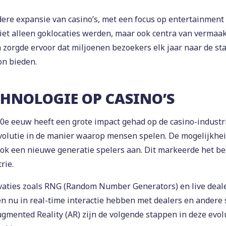
rdere expansie van casino’s, met een focus op entertainmen
et alleen goklocaties werden, maar ook centra van vermaak.
n zorgde ervoor dat miljoenen bezoekers elk jaar naar de s
on bieden.
CHNOLOGIE OP CASINO’S
20e eeuw heeft een grote impact gehad op de casino-industr
evolutie in de manier waarop mensen spelen. De mogelijkhei
ok een nieuwe generatie spelers aan. Dit markeerde het beg
rie.
aties zoals RNG (Random Number Generators) en live dealer
n nu in real-time interactie hebben met dealers en andere 
Augmented Reality (AR) zijn de volgende stappen in deze evol