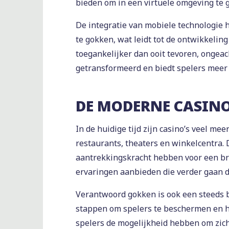
bieden om in een virtuele omgeving te 
De integratie van mobiele technologie 
te gokken, wat leidt tot de ontwikkeli
toegankelijker dan ooit tevoren, ongeac
getransformeerd en biedt spelers meer
DE MODERNE CASIN
In de huidige tijd zijn casino’s veel m
restaurants, theaters en winkelcentra. 
aantrekkingskracht hebben voor een bred
ervaringen aanbieden die verder gaan d
Verantwoord gokken is ook een steeds 
stappen om spelers te beschermen en hen
spelers de mogelijkheid hebben om zichz