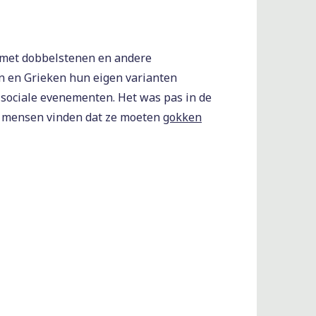
s met dobbelstenen en andere
en en Grieken hun eigen varianten
sociale evenementen. Het was pas in de
el mensen vinden dat ze moeten
gokken