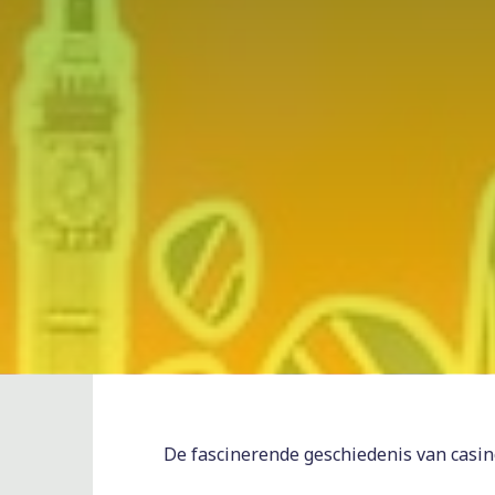
De fascinerende geschiedenis van casi