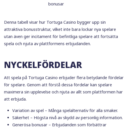
bonusar
Denna tabell visar hur Tortuga Casino bygger upp sin
attraktiva bonusstruktur, vilket inte bara lockar nya spelare
utan även ger incitament för befintliga spelare att fortsätta
spela och njuta av plattformens erbjudanden.
NYCKELFÖRDELAR
Att spela på Tortuga Casino erbjuder flera betydande fördelar
för spelare. Genom att förstå dessa fördelar kan spelare
maximera sin upplevelse och njuta av allt som plattformen har
att erbjuda.
Variation av spel – Många spelalternativ för alla smaker.
Säkerhet – Högsta nivå av skydd av personlig information.
Generösa bonusar – Erbjudanden som förbättrar