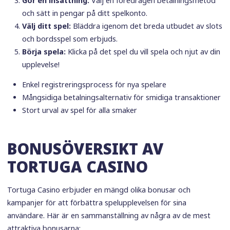
Gör en insättning:
Välj en föredragen betalningsmetod
och sätt in pengar på ditt spelkonto.
Välj ditt spel:
Bläddra igenom det breda utbudet av slots
och bordsspel som erbjuds.
Börja spela:
Klicka på det spel du vill spela och njut av din
upplevelse!
Enkel registreringsprocess för nya spelare
Mångsidiga betalningsalternativ för smidiga transaktioner
Stort urval av spel för alla smaker
BONUSÖVERSIKT AV
TORTUGA CASINO
Tortuga Casino erbjuder en mängd olika bonusar och
kampanjer för att förbättra spelupplevelsen för sina
användare. Här är en sammanställning av några av de mest
attraktiva bonusarna: