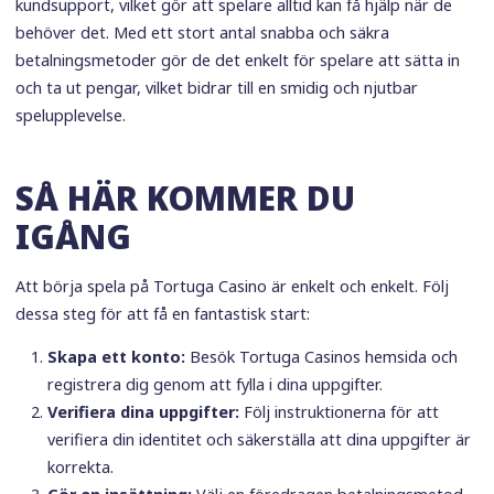
kundsupport, vilket gör att spelare alltid kan få hjälp när de
behöver det. Med ett stort antal snabba och säkra
betalningsmetoder gör de det enkelt för spelare att sätta in
och ta ut pengar, vilket bidrar till en smidig och njutbar
spelupplevelse.
SÅ HÄR KOMMER DU
IGÅNG
Att börja spela på Tortuga Casino är enkelt och enkelt. Följ
dessa steg för att få en fantastisk start:
Skapa ett konto:
Besök Tortuga Casinos hemsida och
registrera dig genom att fylla i dina uppgifter.
Verifiera dina uppgifter:
Följ instruktionerna för att
verifiera din identitet och säkerställa att dina uppgifter är
korrekta.