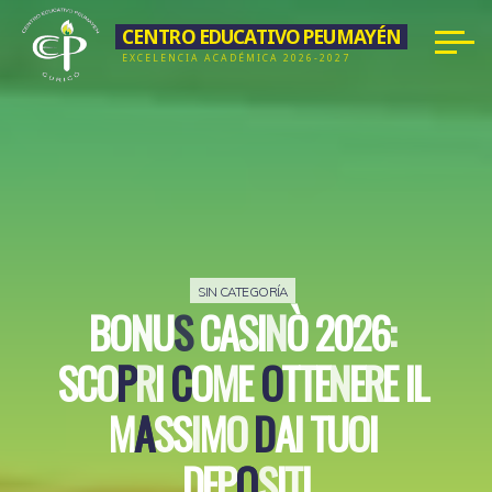
Saltar
CENTRO EDUCATIVO PEUMAYÉN
al
EXCELENCIA ACADÉMICA 2026-2027
contenido
SIN CATEGORÍA
B
O
N
U
S
C
A
S
I
N
Ò
2
0
2
6
:
S
C
O
P
P
R
I
C
O
M
E
O
T
T
E
N
E
R
E
I
L
M
A
A
S
S
I
M
O
D
A
I
T
U
O
I
D
E
P
O
O
S
I
T
I