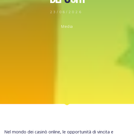
23/06/2026
Media
Nel mondo dei casinò online, le opportunità di vincita e