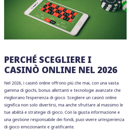
PERCHÉ SCEGLIERE I
CASINÒ ONLINE NEL 2026
Nel 2026, i casinò online offrono più che mai, con una vasta
gamma di giochi, bonus allettanti e tecnologie avanzate che
migliorano l’esperienza di gioco. Scegliere un casinò online
significa non solo divertirsi, ma anche sfruttare al massimo le
tue abilità e strategie di gioco. Con la giusta informazione e
una gestione responsabile dei fondi, puoi vivere un’esperienza
di gioco emozionante e gratificante.