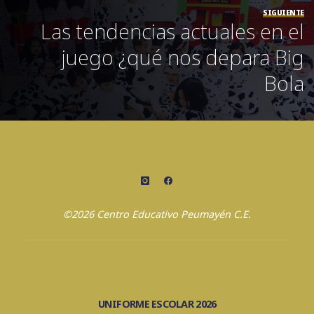
SIGUIENTE
Las tendencias actuales en el
juego ¿qué nos depara Big
Bola
©2026 Centro Educativo Peumayén C.E.
UNIFORME ESCOLAR 2026