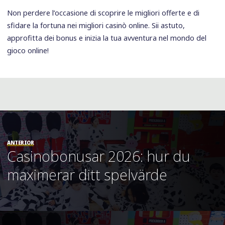
Non perdere l’occasione di scoprire le migliori offerte e di
sfidare la fortuna nei migliori casinò online. Sii astuto,
approfitta dei bonus e inizia la tua avventura nel mondo del
gioco online!
ANTERIOR
Casinobonusar 2026: hur du
maximerar ditt spelvärde