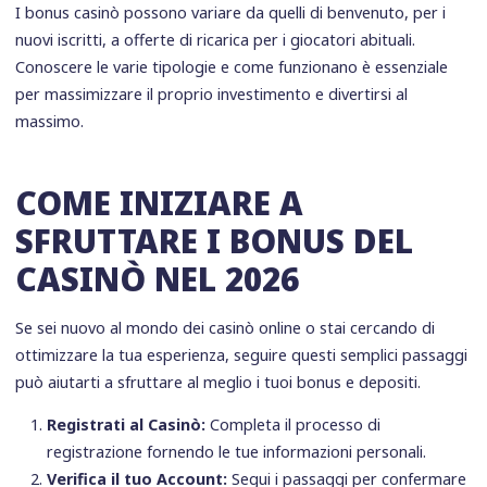
I bonus casinò possono variare da quelli di benvenuto, per i
nuovi iscritti, a offerte di ricarica per i giocatori abituali.
Conoscere le varie tipologie e come funzionano è essenziale
per massimizzare il proprio investimento e divertirsi al
massimo.
COME INIZIARE A
SFRUTTARE I BONUS DEL
CASINÒ NEL 2026
Se sei nuovo al mondo dei casinò online o stai cercando di
ottimizzare la tua esperienza, seguire questi semplici passaggi
può aiutarti a sfruttare al meglio i tuoi bonus e depositi.
Registrati al Casinò:
Completa il processo di
registrazione fornendo le tue informazioni personali.
Verifica il tuo Account:
Segui i passaggi per confermare