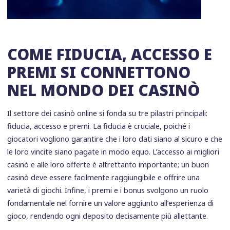
COME FIDUCIA, ACCESSO E
PREMI SI CONNETTONO
NEL MONDO DEI CASINÒ
Il settore dei casinò online si fonda su tre pilastri principali:
fiducia, accesso e premi. La fiducia è cruciale, poiché i
giocatori vogliono garantire che i loro dati siano al sicuro e che
le loro vincite siano pagate in modo equo. L’accesso ai migliori
casinò e alle loro offerte è altrettanto importante; un buon
casinò deve essere facilmente raggiungibile e offrire una
varietà di giochi. Infine, i premi e i bonus svolgono un ruolo
fondamentale nel fornire un valore aggiunto all’esperienza di
gioco, rendendo ogni deposito decisamente più allettante.