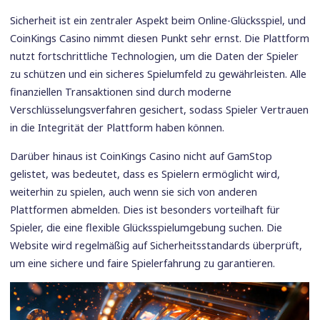
Sicherheit ist ein zentraler Aspekt beim Online-Glücksspiel, und
CoinKings Casino nimmt diesen Punkt sehr ernst. Die Plattform
nutzt fortschrittliche Technologien, um die Daten der Spieler
zu schützen und ein sicheres Spielumfeld zu gewährleisten. Alle
finanziellen Transaktionen sind durch moderne
Verschlüsselungsverfahren gesichert, sodass Spieler Vertrauen
in die Integrität der Plattform haben können.
Darüber hinaus ist CoinKings Casino nicht auf GamStop
gelistet, was bedeutet, dass es Spielern ermöglicht wird,
weiterhin zu spielen, auch wenn sie sich von anderen
Plattformen abmelden. Dies ist besonders vorteilhaft für
Spieler, die eine flexible Glücksspielumgebung suchen. Die
Website wird regelmäßig auf Sicherheitsstandards überprüft,
um eine sichere und faire Spielerfahrung zu garantieren.