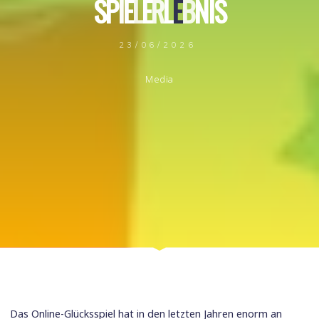
S
P
I
E
L
E
R
L
E
B
N
I
S
23/06/2026
Media
Das Online-Glücksspiel hat in den letzten Jahren enorm an