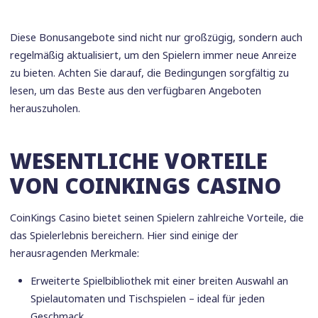
Diese Bonusangebote sind nicht nur großzügig, sondern auch
regelmäßig aktualisiert, um den Spielern immer neue Anreize
zu bieten. Achten Sie darauf, die Bedingungen sorgfältig zu
lesen, um das Beste aus den verfügbaren Angeboten
herauszuholen.
WESENTLICHE VORTEILE
VON COINKINGS CASINO
CoinKings Casino bietet seinen Spielern zahlreiche Vorteile, die
das Spielerlebnis bereichern. Hier sind einige der
herausragenden Merkmale:
Erweiterte Spielbibliothek mit einer breiten Auswahl an
Spielautomaten und Tischspielen – ideal für jeden
Geschmack.