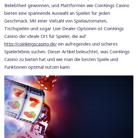
Beliebtheit gewonnen, und Plattformen wie CoinKings Casino
bieten eine spannende Auswahl an Spielen für jeden
Geschmack. Mit einer Vielzahl von Spielautomaten,
Tischspielen und sogar Live-Dealer-Optionen ist CoinKings
Casino der ideale Ort für Spieler, die auf
http://coinkingscasino.de/
ein aufregendes und sicheres
Spielerlebnis suchen. Dieser Artikel beleuchtet, was CoinKings
Casino zu bieten hat und wie man die besten Spiele und
Funktionen optimal nutzen kann.