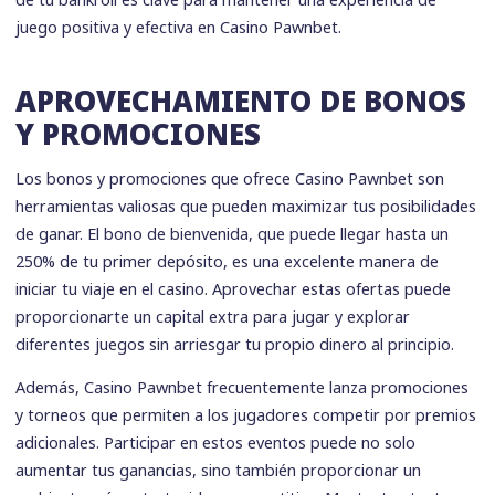
juego positiva y efectiva en Casino Pawnbet.
APROVECHAMIENTO DE BONOS
Y PROMOCIONES
Los bonos y promociones que ofrece Casino Pawnbet son
herramientas valiosas que pueden maximizar tus posibilidades
de ganar. El bono de bienvenida, que puede llegar hasta un
250% de tu primer depósito, es una excelente manera de
iniciar tu viaje en el casino. Aprovechar estas ofertas puede
proporcionarte un capital extra para jugar y explorar
diferentes juegos sin arriesgar tu propio dinero al principio.
Además, Casino Pawnbet frecuentemente lanza promociones
y torneos que permiten a los jugadores competir por premios
adicionales. Participar en estos eventos puede no solo
aumentar tus ganancias, sino también proporcionar un