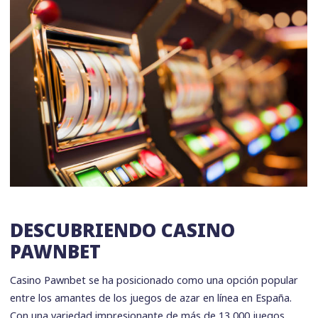
DESCUBRIENDO CASINO
PAWNBET
Casino Pawnbet se ha posicionado como una opción popular
entre los amantes de los juegos de azar en línea en España.
Con una variedad impresionante de más de 13,000 juegos,