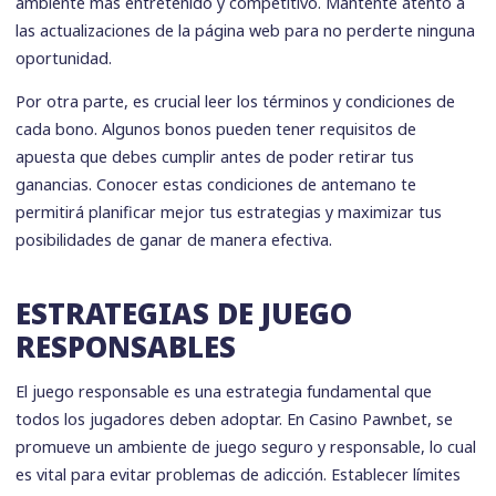
ambiente más entretenido y competitivo. Mantente atento a
las actualizaciones de la página web para no perderte ninguna
oportunidad.
Por otra parte, es crucial leer los términos y condiciones de
cada bono. Algunos bonos pueden tener requisitos de
apuesta que debes cumplir antes de poder retirar tus
ganancias. Conocer estas condiciones de antemano te
permitirá planificar mejor tus estrategias y maximizar tus
posibilidades de ganar de manera efectiva.
ESTRATEGIAS DE JUEGO
RESPONSABLES
El juego responsable es una estrategia fundamental que
todos los jugadores deben adoptar. En Casino Pawnbet, se
promueve un ambiente de juego seguro y responsable, lo cual
es vital para evitar problemas de adicción. Establecer límites