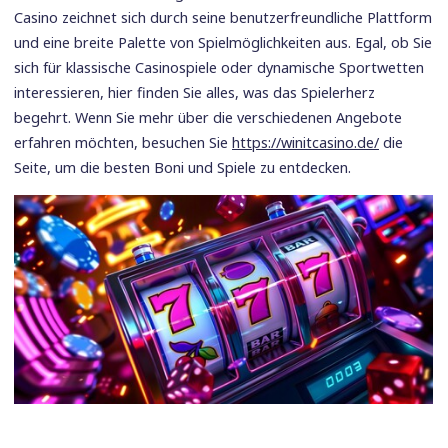
Casino zeichnet sich durch seine benutzerfreundliche Plattform
und eine breite Palette von Spielmöglichkeiten aus. Egal, ob Sie
sich für klassische Casinospiele oder dynamische Sportwetten
interessieren, hier finden Sie alles, was das Spielerherz
begehrt. Wenn Sie mehr über die verschiedenen Angebote
erfahren möchten, besuchen Sie
https://winitcasino.de/
die
Seite, um die besten Boni und Spiele zu entdecken.