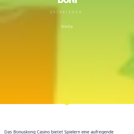
25/06/2026
Media
Das Bonuskong Casino bietet Spielern eine aufregende