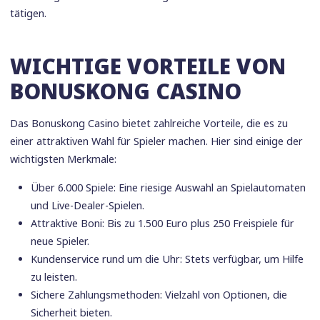
tätigen.
WICHTIGE VORTEILE VON
BONUSKONG CASINO
Das Bonuskong Casino bietet zahlreiche Vorteile, die es zu
einer attraktiven Wahl für Spieler machen. Hier sind einige der
wichtigsten Merkmale:
Über 6.000 Spiele: Eine riesige Auswahl an Spielautomaten
und Live-Dealer-Spielen.
Attraktive Boni: Bis zu 1.500 Euro plus 250 Freispiele für
neue Spieler.
Kundenservice rund um die Uhr: Stets verfügbar, um Hilfe
zu leisten.
Sichere Zahlungsmethoden: Vielzahl von Optionen, die
Sicherheit bieten.