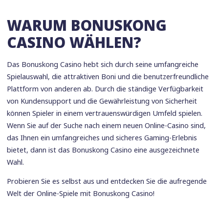
WARUM BONUSKONG
CASINO WÄHLEN?
Das Bonuskong Casino hebt sich durch seine umfangreiche
Spielauswahl, die attraktiven Boni und die benutzerfreundliche
Plattform von anderen ab. Durch die ständige Verfügbarkeit
von Kundensupport und die Gewährleistung von Sicherheit
können Spieler in einem vertrauenswürdigen Umfeld spielen.
Wenn Sie auf der Suche nach einem neuen Online-Casino sind,
das Ihnen ein umfangreiches und sicheres Gaming-Erlebnis
bietet, dann ist das Bonuskong Casino eine ausgezeichnete
Wahl.
Probieren Sie es selbst aus und entdecken Sie die aufregende
Welt der Online-Spiele mit Bonuskong Casino!