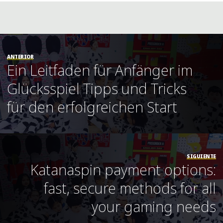
ANTERIOR
Ein Leitfaden für Anfänger im
Glücksspiel Tipps und Tricks
für den erfolgreichen Start
SIGUIENTE
Katanaspin payment options:
fast, secure methods for all
your gaming needs