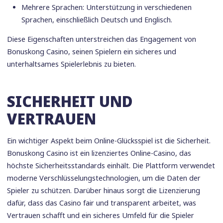
Mehrere Sprachen: Unterstützung in verschiedenen
Sprachen, einschließlich Deutsch und Englisch.
Diese Eigenschaften unterstreichen das Engagement von
Bonuskong Casino, seinen Spielern ein sicheres und
unterhaltsames Spielerlebnis zu bieten.
SICHERHEIT UND
VERTRAUEN
Ein wichtiger Aspekt beim Online-Glücksspiel ist die Sicherheit.
Bonuskong Casino ist ein lizenziertes Online-Casino, das
höchste Sicherheitsstandards einhält. Die Plattform verwendet
moderne Verschlüsselungstechnologien, um die Daten der
Spieler zu schützen. Darüber hinaus sorgt die Lizenzierung
dafür, dass das Casino fair und transparent arbeitet, was
Vertrauen schafft und ein sicheres Umfeld für die Spieler