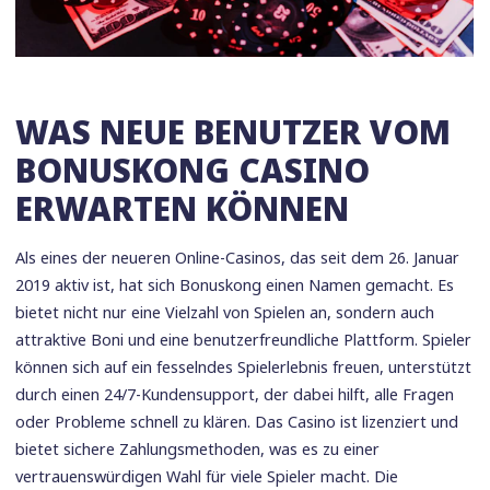
WAS NEUE BENUTZER VOM
BONUSKONG CASINO
ERWARTEN KÖNNEN
Als eines der neueren Online-Casinos, das seit dem 26. Januar
2019 aktiv ist, hat sich Bonuskong einen Namen gemacht. Es
bietet nicht nur eine Vielzahl von Spielen an, sondern auch
attraktive Boni und eine benutzerfreundliche Plattform. Spieler
können sich auf ein fesselndes Spielerlebnis freuen, unterstützt
durch einen 24/7-Kundensupport, der dabei hilft, alle Fragen
oder Probleme schnell zu klären. Das Casino ist lizenziert und
bietet sichere Zahlungsmethoden, was es zu einer
vertrauenswürdigen Wahl für viele Spieler macht. Die