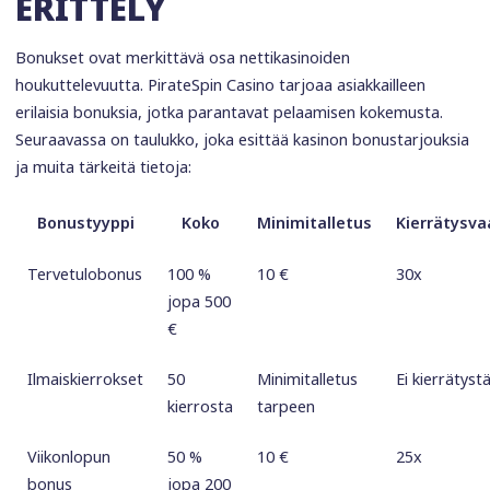
ERITTELY
Bonukset ovat merkittävä osa nettikasinoiden
houkuttelevuutta. PirateSpin Casino tarjoaa asiakkailleen
erilaisia bonuksia, jotka parantavat pelaamisen kokemusta.
Seuraavassa on taulukko, joka esittää kasinon bonustarjouksia
ja muita tärkeitä tietoja:
Bonustyyppi
Koko
Minimitalletus
Kierrätysv
Tervetulobonus
100 %
10 €
30x
jopa 500
€
Ilmaiskierrokset
50
Minimitalletus
Ei kierrätyst
kierrosta
tarpeen
Viikonlopun
50 %
10 €
25x
bonus
jopa 200