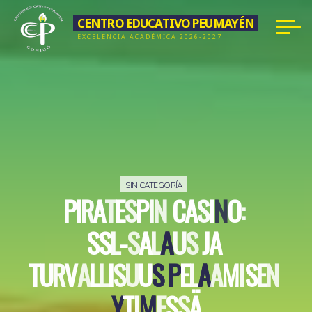
Saltar
CENTRO EDUCATIVO PEUMAYÉN
al
EXCELENCIA ACADÉMICA 2026-2027
contenido
SIN CATEGORÍA
P
I
R
A
T
E
S
P
I
N
C
A
S
I
N
O
:
S
S
L
-
S
A
L
A
A
U
S
J
A
T
U
R
V
A
L
L
I
S
U
U
S
S
P
E
L
A
A
A
M
I
S
E
N
Y
T
I
M
M
E
S
S
Ä