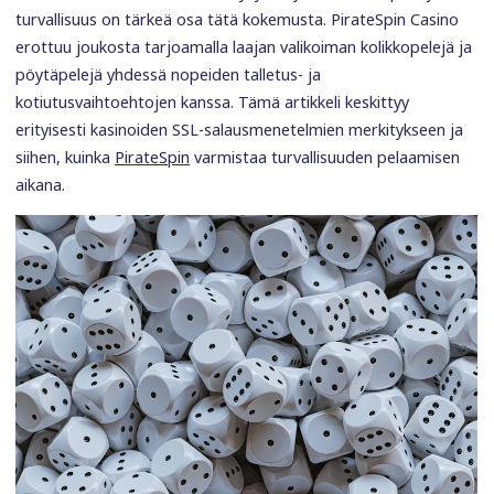
turvallisuus on tärkeä osa tätä kokemusta. PirateSpin Casino
erottuu joukosta tarjoamalla laajan valikoiman kolikkopelejä ja
pöytäpelejä yhdessä nopeiden talletus- ja
kotiutusvaihtoehtojen kanssa. Tämä artikkeli keskittyy
erityisesti kasinoiden SSL-salausmenetelmien merkitykseen ja
siihen, kuinka
PirateSpin
varmistaa turvallisuuden pelaamisen
aikana.