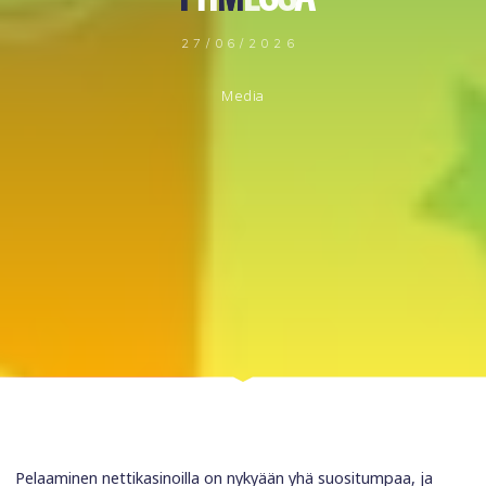
27/06/2026
Media
Pelaaminen nettikasinoilla on nykyään yhä suositumpaa, ja