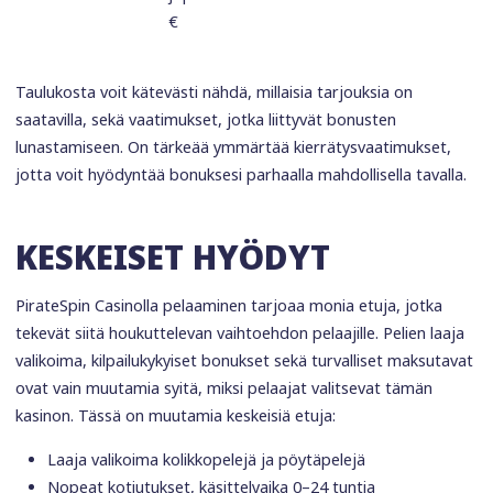
€
Taulukosta voit kätevästi nähdä, millaisia tarjouksia on
saatavilla, sekä vaatimukset, jotka liittyvät bonusten
lunastamiseen. On tärkeää ymmärtää kierrätysvaatimukset,
jotta voit hyödyntää bonuksesi parhaalla mahdollisella tavalla.
KESKEISET HYÖDYT
PirateSpin Casinolla pelaaminen tarjoaa monia etuja, jotka
tekevät siitä houkuttelevan vaihtoehdon pelaajille. Pelien laaja
valikoima, kilpailukykyiset bonukset sekä turvalliset maksutavat
ovat vain muutamia syitä, miksi pelaajat valitsevat tämän
kasinon. Tässä on muutamia keskeisiä etuja:
Laaja valikoima kolikkopelejä ja pöytäpelejä
Nopeat kotiutukset, käsittelyaika 0–24 tuntia