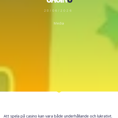
28/06/2026
Media
Att spela på casino kan vara både underhållande och lukrativt.