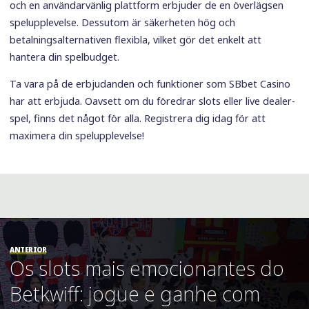
och en användarvänlig plattform erbjuder de en överlägsen
spelupplevelse. Dessutom är säkerheten hög och
betalningsalternativen flexibla, vilket gör det enkelt att
hantera din spelbudget.
Ta vara på de erbjudanden och funktioner som SBbet Casino
har att erbjuda. Oavsett om du föredrar slots eller live dealer-
spel, finns det något för alla. Registrera dig idag för att
maximera din spelupplevelse!
ANTERIOR
Os slots mais emocionantes do
Betkwiff: jogue e ganhe com