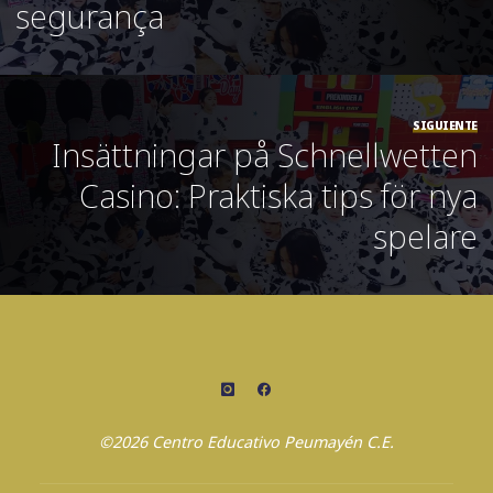
segurança
SIGUIENTE
Insättningar på Schnellwetten
Casino: Praktiska tips för nya
spelare
©2026 Centro Educativo Peumayén C.E.