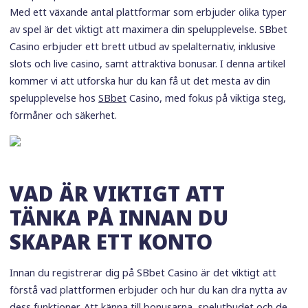
Med ett växande antal plattformar som erbjuder olika typer
av spel är det viktigt att maximera din spelupplevelse. SBbet
Casino erbjuder ett brett utbud av spelalternativ, inklusive
slots och live casino, samt attraktiva bonusar. I denna artikel
kommer vi att utforska hur du kan få ut det mesta av din
spelupplevelse hos
SBbet
Casino, med fokus på viktiga steg,
förmåner och säkerhet.
VAD ÄR VIKTIGT ATT
TÄNKA PÅ INNAN DU
SKAPAR ETT KONTO
Innan du registrerar dig på SBbet Casino är det viktigt att
förstå vad plattformen erbjuder och hur du kan dra nytta av
dess funktioner. Att känna till bonusarna, spelutbudet och de