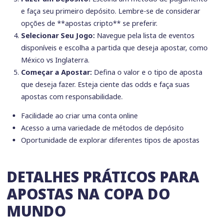
e faça seu primeiro depósito. Lembre-se de considerar
opções de **apostas cripto** se preferir.
Selecionar Seu Jogo:
Navegue pela lista de eventos
disponíveis e escolha a partida que deseja apostar, como
México vs Inglaterra.
Começar a Apostar:
Defina o valor e o tipo de aposta
que deseja fazer. Esteja ciente das odds e faça suas
apostas com responsabilidade.
Facilidade ao criar uma conta online
Acesso a uma variedade de métodos de depósito
Oportunidade de explorar diferentes tipos de apostas
DETALHES PRÁTICOS PARA
APOSTAS NA COPA DO
MUNDO