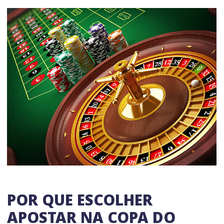
POR QUE ESCOLHER
APOSTAR NA COPA DO