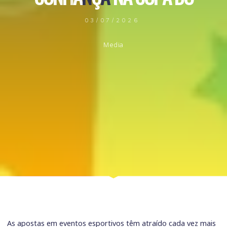
03/07/2026
Media
As apostas em eventos esportivos têm atraído cada vez mais