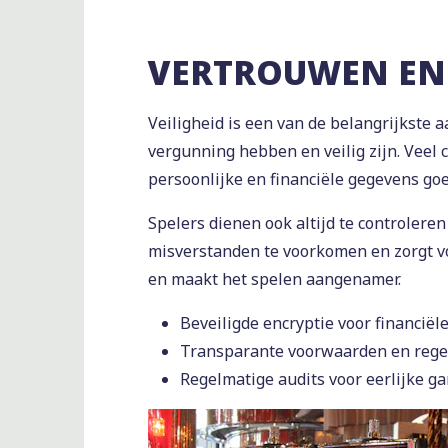
VERTROUWEN EN 
Veiligheid is een van de belangrijkste 
vergunning hebben en veilig zijn. Veel 
persoonlijke en financiële gegevens g
Spelers dienen ook altijd te controlere
misverstanden te voorkomen en zorgt vo
en maakt het spelen aangenamer.
Beveiligde encryptie voor financiële
Transparante voorwaarden en regel
Regelmatige audits voor eerlijke g