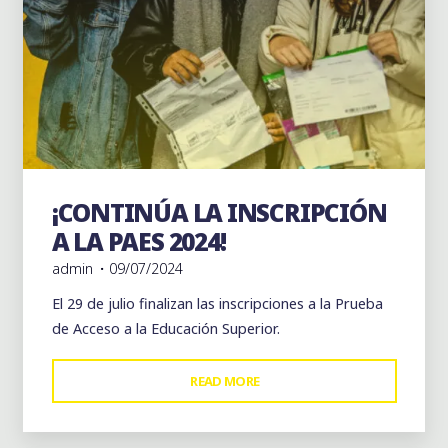
¡CONTINÚA LA INSCRIPCIÓN
Noticias
Vida Escolar
A LA PAES 2024!
admin
09/07/2024
El 29 de julio finalizan las inscripciones a la Prueba
de Acceso a la Educación Superior.
"¡CONTINÚA
READ MORE
LA
INSCRIPCIÓN