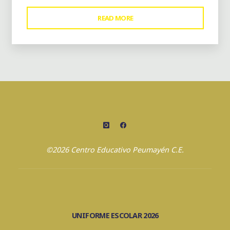
"¿CUÁNDO
READ MORE
ES
LA
PAES
2023?
AQUÍ
TODO
LO
QUE
DEBES
SABER
©2026 Centro Educativo Peumayén C.E.
SOBRE
LA
PRUEBA"
UNIFORME ESCOLAR 2026