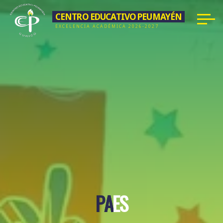
Saltar
CENTRO EDUCATIVO PEUMAYÉN
al
EXCELENCIA ACADÉMICA 2026-2027
contenido
P
A
A
E
S