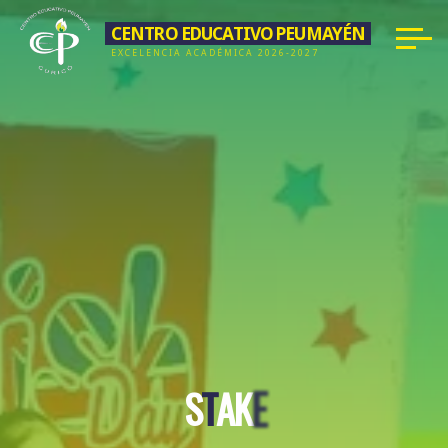
Saltar
CENTRO EDUCATIVO PEUMAYÉN
al
EXCELENCIA ACADÉMICA 2026-2027
contenido
E
S
T
T
A
K
E