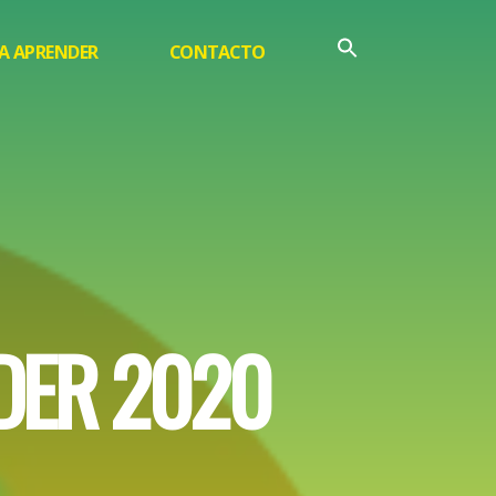
A APRENDER
CONTACTO
D
E
R
2
0
2
0