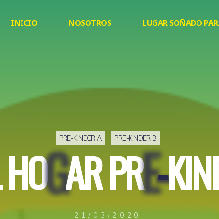
INICIO
NOSOTROS
LUGAR SOÑADO PAR
PRE-KINDER A
PRE-KINDER B
-
G
E
H
O
G
A
R
P
R
E
-
K
I
N
21/03/2020