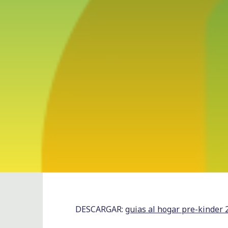
DESCARGAR:
guias al hogar pre-kinder