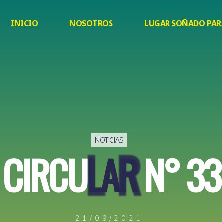
INICIO
NOSOTROS
LUGAR SOÑADO PAR
NOTICIAS
C
I
R
C
U
L
L
A
R
R
N
°
3
3
21/09/2021