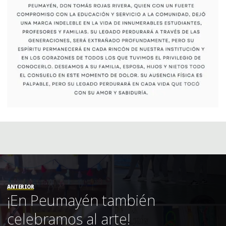
ANTERIOR
¡En Peumayén también
celebramos al arte!