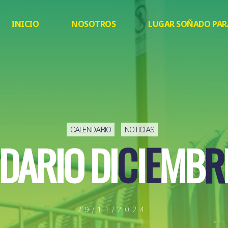
INICIO
NOSOTROS
LUGAR SOÑADO PAR
CALENDARIO
NOTICIAS
D
A
R
I
O
D
I
C
I
E
M
B
R
R
29/11/2024