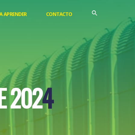
A APRENDER
CONTACTO
E
2
0
2
4
4