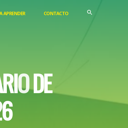
A APRENDER
CONTACTO
A
R
I
O
D
E
2
6