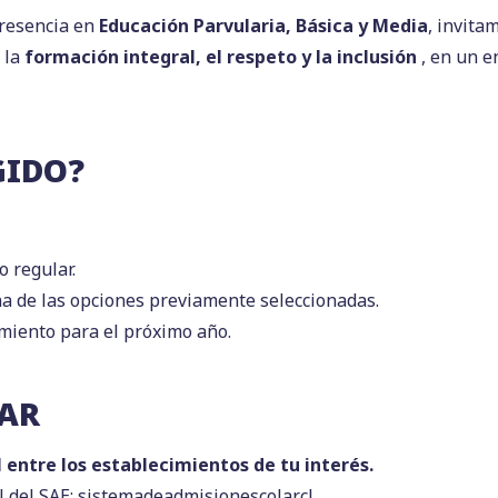
presencia en
Educación Parvularia, Básica y Media
, invita
 la
formación integral, el respeto y la inclusión
, en un e
GIDO?
o regular.
a de las opciones previamente seleccionadas.
miento para el próximo año.
LAR
tre los establecimientos de tu interés.
l del SAE:
sistemadeadmisionescolar.cl
.