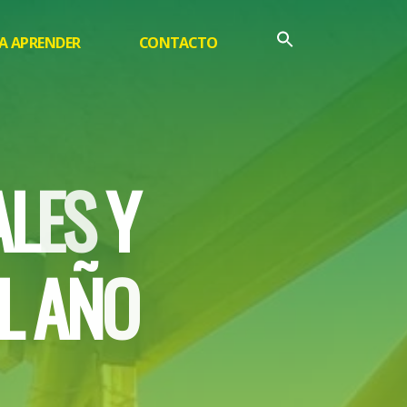
A APRENDER
CONTACTO
A
L
E
S
Y
L
A
Ñ
O