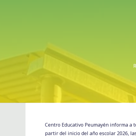
R
Centro Educativo Peumayén informa a to
partir del inicio del año escolar 2026, l