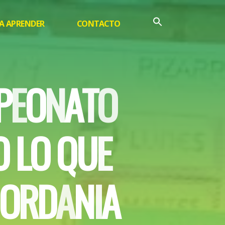
A APRENDER
CONTACTO
P
E
O
N
A
T
O
O
L
O
Q
U
E
O
R
D
A
N
I
A