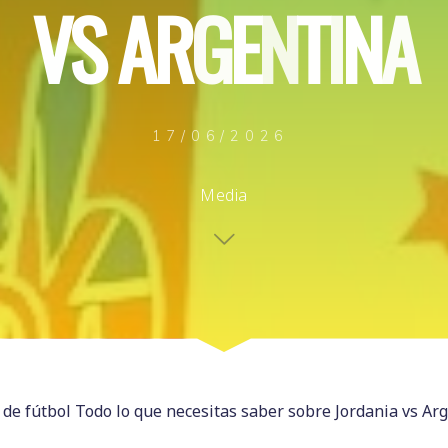
V
S
A
R
G
E
N
T
I
N
A
17/06/2026
Media
e fútbol Todo lo que necesitas saber sobre Jordania vs Ar