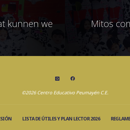
wat kunnen we
Mitos co
©2026 Centro Educativo Peumayén C.E.
ISIÓN
LISTA DE ÚTILES Y PLAN LECTOR 2026
REGLAME