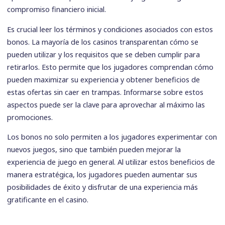
compromiso financiero inicial.
Es crucial leer los términos y condiciones asociados con estos
bonos. La mayoría de los casinos transparentan cómo se
pueden utilizar y los requisitos que se deben cumplir para
retirarlos. Esto permite que los jugadores comprendan cómo
pueden maximizar su experiencia y obtener beneficios de
estas ofertas sin caer en trampas. Informarse sobre estos
aspectos puede ser la clave para aprovechar al máximo las
promociones.
Los bonos no solo permiten a los jugadores experimentar con
nuevos juegos, sino que también pueden mejorar la
experiencia de juego en general. Al utilizar estos beneficios de
manera estratégica, los jugadores pueden aumentar sus
posibilidades de éxito y disfrutar de una experiencia más
gratificante en el casino.