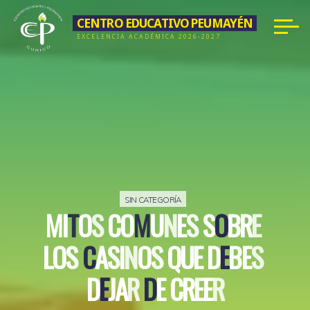
Saltar
CENTRO EDUCATIVO PEUMAYÉN
al
EXCELENCIA ACADÉMICA 2026-2027
contenido
SIN CATEGORÍA
M
I
T
O
S
C
O
M
U
N
E
S
S
O
O
B
R
E
L
O
S
C
A
S
I
N
O
S
Q
U
E
D
E
E
B
E
S
D
E
E
J
A
R
D
E
C
R
E
E
R