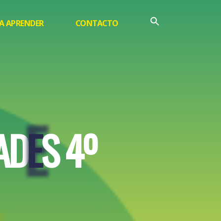
A APRENDER
CONTACTO
E
A
D
E
S
4
º