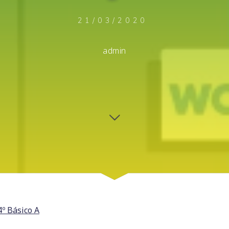
21/03/2020
admin
º Básico A