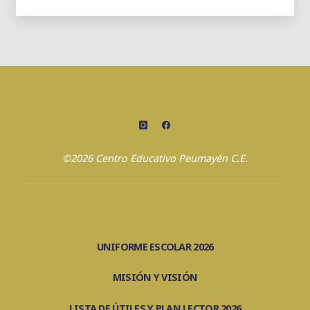
ACTIVIDADES
4º
BÁSICO
A"
©2026 Centro Educativo Peumayén C.E.
UNIFORME ESCOLAR 2026
MISIÓN Y VISIÓN
LISTA DE ÚTILES Y PLAN LECTOR 2026