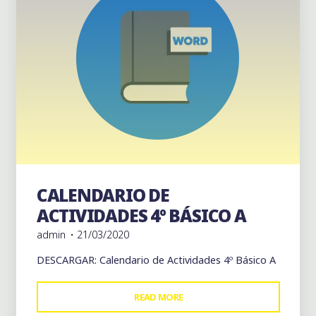
CALENDARIO DE
Cuarto Básico A
ACTIVIDADES 4º BÁSICO A
admin
21/03/2020
DESCARGAR: Calendario de Actividades 4º Básico A
"CALENDARIO
READ MORE
DE