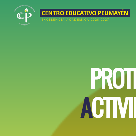
Saltar
CENTRO EDUCATIVO PEUMAYÉN
al
EXCELENCIA ACADÉMICA 2026-2027
contenido
P
R
O
T
A
C
T
I
V
I