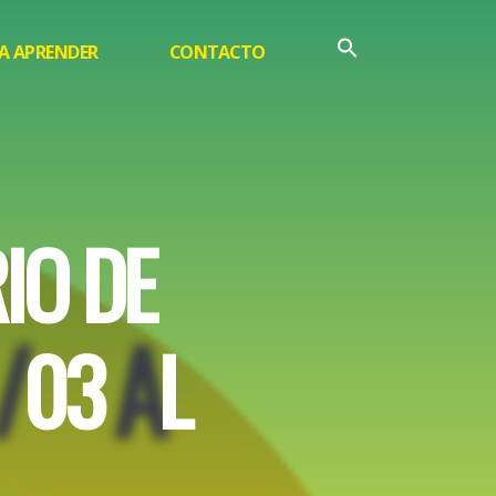
A APRENDER
CONTACTO
R
I
O
D
E
/
A
/
0
3
A
L